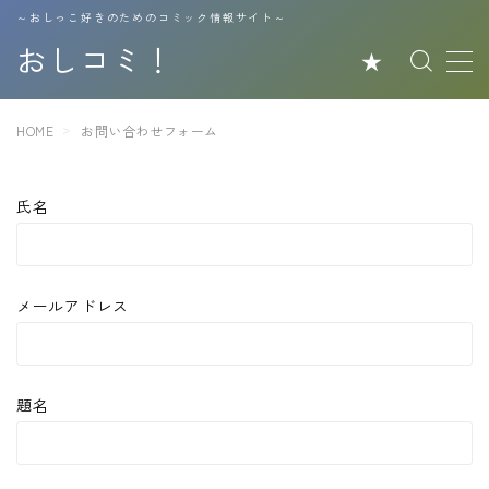
～おしっこ好きのためのコミック情報サイト～
おしコミ！
★
MENU
HOME
お問い合わせフォーム
＞
放尿
氏名
おもらし
おしっこ我慢
メールアドレス
温泉浣腸・膣内放尿
飲尿ー男が飲む
題名
飲尿ー女が飲む