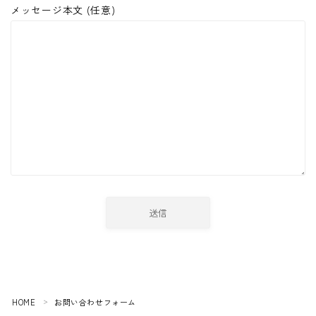
メッセージ本文 (任意)
浴尿ー男が浴びる
浴尿ー女が浴びる
Follow Me
HOME
お問い合わせフォーム
＞